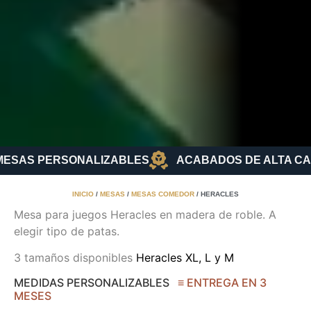
ESAS PERSONALIZABLES
ACABADOS DE ALTA CAL
INICIO
/
MESAS
/
MESAS COMEDOR
/ HERACLES
Mesa para juegos Heracles en madera de roble. A
elegir tipo de patas.
3 tamaños disponibles
Heracles XL, L y M
MEDIDAS PERSONALIZABLES
≡ ENTREGA EN 3
MESES