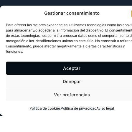
Te invitamos a que
Gestionar consentimiento
contactes con
Para ofrecer las mejores experiencias, utilizamos tecnologías como las cook
nosotros
para almacenar y/o acceder a la información del dispositivo. El consentimien
de estas tecnologías nos permitirá procesar datos como el comportamiento 
¡UNA LLAMADA Y LISTO!
navegación o las identificaciones únicas en este sitio. No consentir o retirar e
consentimiento, puede afectar negativamente a ciertas características y
funciones.
Contactar
Aceptar
Denegar
Ver preferencias
Política de cookies
Política de privacidad
Aviso legal