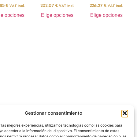
,85
€
202,07
€
226,27
€
VAT incl.
VAT incl.
VAT incl.
ge opciones
Elige opciones
Elige opciones
Gestionar consentimiento
 las mejores experiencias, utilizamos tecnologías como las cookies para
o acceder a la información del dispositivo. El consentimiento de estas
 nos permitirá procesar datos como el comportamiento de navegación o las