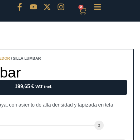
0
MEDOR
/ SILLA LUMBAR
mbar
199,65
€
VAT incl.
a, con asiento de alta densidad y tapizada en tela
.