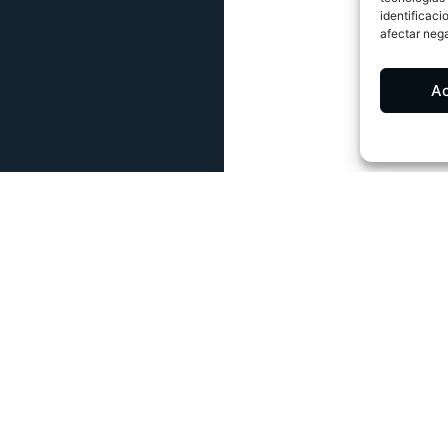
identificaci
afectar nega
A
ELÉFONOS:
EMAIL:
07 85 80 40
mesasparajuegos@gmail.com
07 85 80 43
DIRECCIÓN:
Lucena – Córdoba (España)