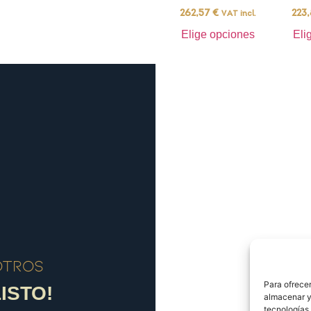
262,57
€
223
VAT incl.
Elige opciones
Eli
otros
Para ofrecer
ISTO!
almacenar y/
tecnologías