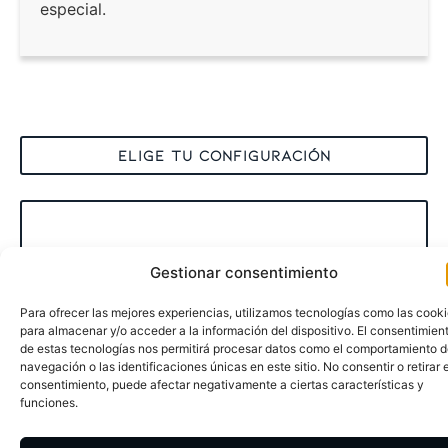
especial.
ELIGE TU CONFIGURACIÓN
Gestionar consentimiento
Para ofrecer las mejores experiencias, utilizamos tecnologías como las cook
para almacenar y/o acceder a la información del dispositivo. El consentimien
PERSONALIZA TU MESA
de estas tecnologías nos permitirá procesar datos como el comportamiento 
Selecciona un
material
para la
navegación o las identificaciones únicas en este sitio. No consentir o retirar e
consentimiento, puede afectar negativamente a ciertas características y
estructura de tu mesa y pulsa siguiente...
funciones.
MATERIAL
*