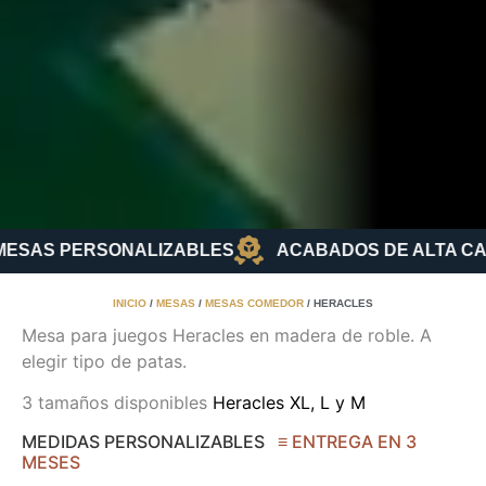
ESAS PERSONALIZABLES
ACABADOS DE ALTA CA
INICIO
/
MESAS
/
MESAS COMEDOR
/ HERACLES
Mesa para juegos Heracles en madera de roble. A
elegir tipo de patas.
3 tamaños disponibles
Heracles XL, L y M
MEDIDAS PERSONALIZABLES
≡ ENTREGA EN 3
MESES