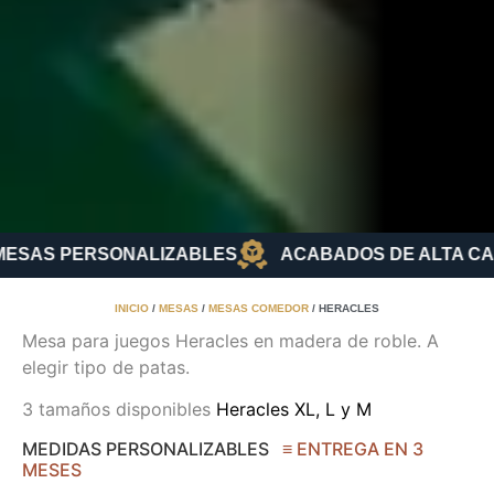
ESAS PERSONALIZABLES
ACABADOS DE ALTA CA
INICIO
/
MESAS
/
MESAS COMEDOR
/ HERACLES
Mesa para juegos Heracles en madera de roble. A
elegir tipo de patas.
3 tamaños disponibles
Heracles XL, L y M
MEDIDAS PERSONALIZABLES
≡ ENTREGA EN 3
MESES