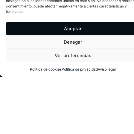
navegación o las identificaciones únicas en este sitio. No consentir o retirar e
consentimiento, puede afectar negativamente a ciertas características y
funciones.
Aceptar
EMAIL:
mesasparajuegos@gmail.com
Denegar
DIRECCIÓN:
Ver preferencias
Lucena – Córdoba (España)
Política de cookies
Política de privacidad
Aviso legal
TELÉFONOS:
607 85 80 40
607 85 80 43